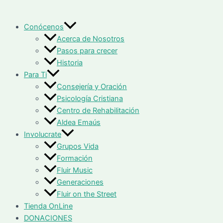
Conócenos
Acerca de Nosotros
Pasos para crecer
Historia
Para Ti
Consejería y Oración
Psicología Cristiana
Centro de Rehabilitación
Aldea Emaús
Involucrate
Grupos Vida
Formación
Fluir Music
Generaciones
Fluir on the Street
Tienda OnLine
DONACIONES