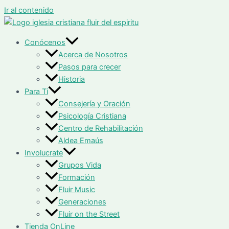
Ir al contenido
Conócenos
Acerca de Nosotros
Pasos para crecer
Historia
Para Ti
Consejería y Oración
Psicología Cristiana
Centro de Rehabilitación
Aldea Emaús
Involucrate
Grupos Vida
Formación
Fluir Music
Generaciones
Fluir on the Street
Tienda OnLine