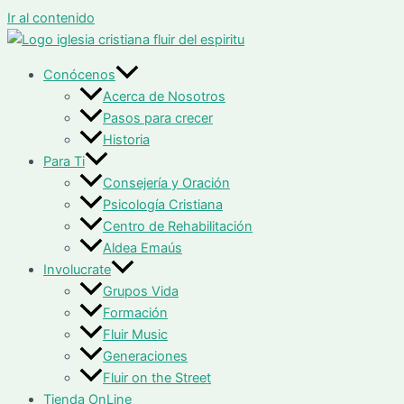
Ir al contenido
Conócenos
Acerca de Nosotros
Pasos para crecer
Historia
Para Ti
Consejería y Oración
Psicología Cristiana
Centro de Rehabilitación
Aldea Emaús
Involucrate
Grupos Vida
Formación
Fluir Music
Generaciones
Fluir on the Street
Tienda OnLine