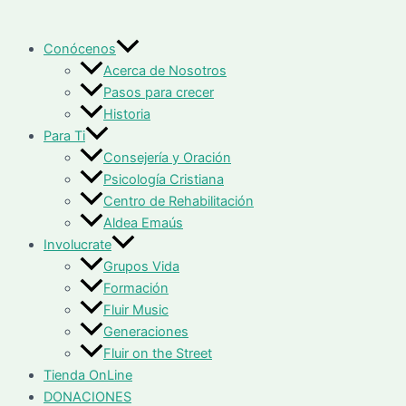
Conócenos
Acerca de Nosotros
Pasos para crecer
Historia
Para Ti
Consejería y Oración
Psicología Cristiana
Centro de Rehabilitación
Aldea Emaús
Involucrate
Grupos Vida
Formación
Fluir Music
Generaciones
Fluir on the Street
Tienda OnLine
DONACIONES